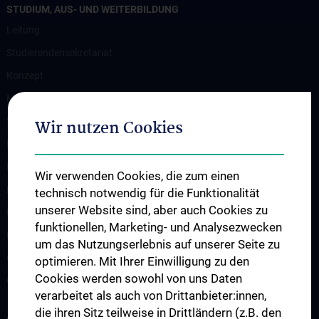
STUDIUM, AUS- UND WEITERBILDUNG
Leitung
Studierendensekretariat
Konzept
Medizinstudium N202/N203
Wahlfächer
Wir nutzen Cookies
Famulaturen
Klinisch-Praktisches Jahr
Wir verwenden Cookies, die zum einen
Diplomarbeiten und Dissertationen
technisch notwendig für die Funktionalität
unserer Website sind, aber auch Cookies zu
Ultraschallausbildung
funktionellen, Marketing- und Analysezwecken
PhD-Programme
um das Nutzungserlebnis auf unserer Seite zu
Observers & Fellows
optimieren. Mit Ihrer Einwilligung zu den
Cookies werden sowohl von uns Daten
Gastvorträge
verarbeitet als auch von Drittanbieter:innen,
die ihren Sitz teilweise in Drittländern (z.B. den