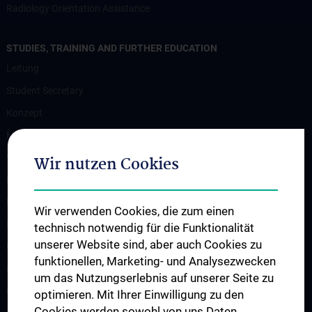
Radiology Orientation Assistance
STUDIES, TRAINING AND FURTHER EDUCATION
Leitung
Student Secretary
Konzept
Medizinstudium N202/N203
Wahlfächer
Wir nutzen Cookies
Famulaturen
Klinisch-Praktisches Jahr
Wir verwenden Cookies, die zum einen
Diplomarbeiten und Dissertationen
technisch notwendig für die Funktionalität
unserer Website sind, aber auch Cookies zu
Ultraschallausbildung
funktionellen, Marketing- und Analysezwecken
PhD Program
um das Nutzungserlebnis auf unserer Seite zu
Observers & Fellows
optimieren. Mit Ihrer Einwilligung zu den
Cookies werden sowohl von uns Daten