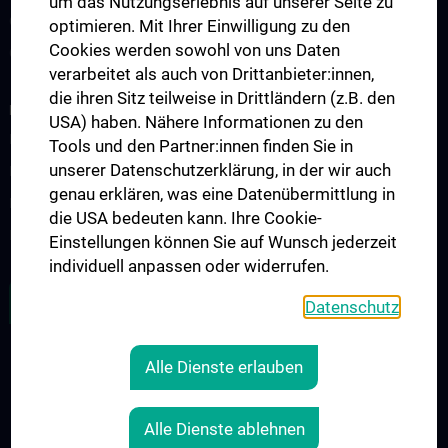
um das Nutzungserlebnis auf unserer Seite zu
Observers & Fellows
optimieren. Mit Ihrer Einwilligung zu den
Cookies werden sowohl von uns Daten
Gastvorträge
verarbeitet als auch von Drittanbieter:innen,
die ihren Sitz teilweise in Drittländern (z.B. den
FORSCHUNG
USA) haben. Nähere Informationen zu den
Forschungsgruppen
Tools und den Partner:innen finden Sie in
unserer Datenschutzerklärung, in der wir auch
Forschungskooperationen
genau erklären, was eine Datenübermittlung in
Forschungsprojekte
die USA bedeuten kann. Ihre Cookie-
Forschungssupport
Einstellungen können Sie auf Wunsch jederzeit
individuell anpassen oder widerrufen.
ZU DEN OFFENEN STELLEN
Datenschutz
Alle Dienste erlauben
RECHTLICHES
KONTAKT
Alle Dienste ablehnen
COOKIE-EINSTELLUNGEN