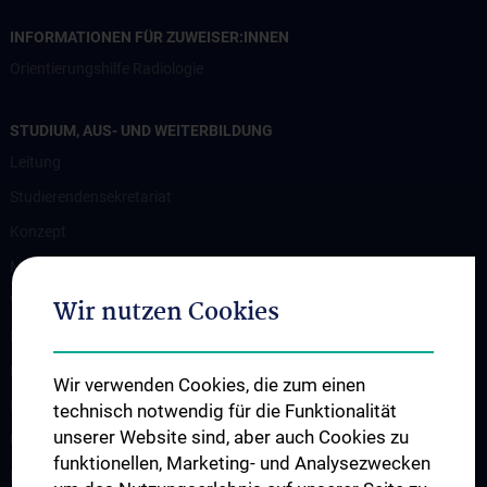
INFORMATIONEN FÜR ZUWEISER:INNEN
Orientierungshilfe Radiologie
STUDIUM, AUS- UND WEITERBILDUNG
Leitung
Studierendensekretariat
Konzept
Medizinstudium N202/N203
Wahlfächer
Wir nutzen Cookies
Famulaturen
Klinisch-Praktisches Jahr
Wir verwenden Cookies, die zum einen
Diplomarbeiten und Dissertationen
technisch notwendig für die Funktionalität
unserer Website sind, aber auch Cookies zu
Ultraschallausbildung
funktionellen, Marketing- und Analysezwecken
PhD-Programme