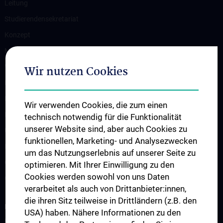
Leitung
Studierendensekretariat
Konzept
Medizinstudium N202/N203
Wahlfächer
Wir nutzen Cookies
Famulaturen
Klinisch-Praktisches Jahr
Wir verwenden Cookies, die zum einen
Diplomarbeiten und Dissertationen
technisch notwendig für die Funktionalität
unserer Website sind, aber auch Cookies zu
Ultraschallausbildung
funktionellen, Marketing- und Analysezwecken
PhD-Programme
um das Nutzungserlebnis auf unserer Seite zu
Observers & Fellows
optimieren. Mit Ihrer Einwilligung zu den
Cookies werden sowohl von uns Daten
Gastvorträge
verarbeitet als auch von Drittanbieter:innen,
die ihren Sitz teilweise in Drittländern (z.B. den
FORSCHUNG
USA) haben. Nähere Informationen zu den
Forschungsgruppen