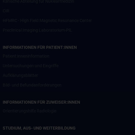
Klinische Abteilung für Nuklearmedizin
CIR
HFMRC - High Field Magnetic Resonance Center
Preclinical Imaging Laboratorium-PIL
INFORMATIONEN FÜR PATIENT:INNEN
Patient:inneninformation
Untersuchungen und Eingriffe
Aufklärungsblätter
Bild- und Befundanforderungen
INFORMATIONEN FÜR ZUWEISER:INNEN
Orientierungshilfe Radiologie
STUDIUM, AUS- UND WEITERBILDUNG