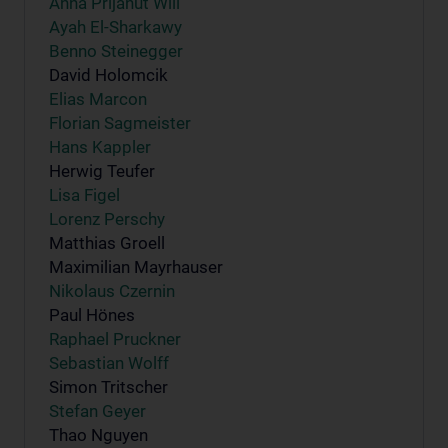
Anna Prijanut Will
Ayah El-Sharkawy
Benno Steinegger
David Holomcik
Elias Marcon
Florian Sagmeister
Hans Kappler
Herwig Teufer
Lisa Figel
Lorenz Perschy
Matthias Groell
Maximilian Mayrhauser
Nikolaus Czernin
Paul Hönes
Raphael Pruckner
Sebastian Wolff
Simon Tritscher
Stefan Geyer
Thao Nguyen