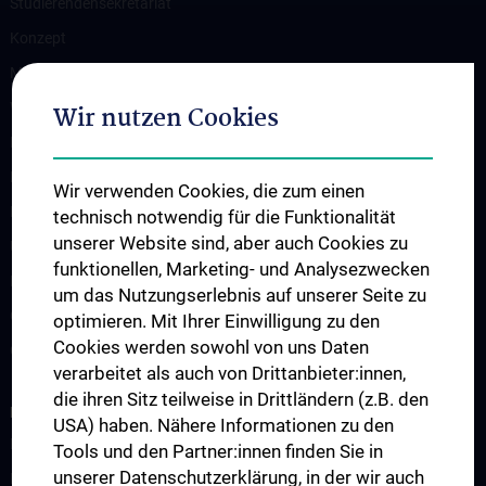
Studierendensekretariat
Konzept
Medizinstudium N202/N203
Wahlfächer
Wir nutzen Cookies
Famulaturen
Klinisch-Praktisches Jahr
Wir verwenden Cookies, die zum einen
Diplomarbeiten und Dissertationen
technisch notwendig für die Funktionalität
unserer Website sind, aber auch Cookies zu
Ultraschallausbildung
funktionellen, Marketing- und Analysezwecken
PhD-Programme
um das Nutzungserlebnis auf unserer Seite zu
Observers & Fellows
optimieren. Mit Ihrer Einwilligung zu den
Cookies werden sowohl von uns Daten
Gastvorträge
verarbeitet als auch von Drittanbieter:innen,
die ihren Sitz teilweise in Drittländern (z.B. den
FORSCHUNG
USA) haben. Nähere Informationen zu den
Forschungsgruppen
Tools und den Partner:innen finden Sie in
unserer Datenschutzerklärung, in der wir auch
Forschungskooperationen