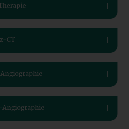
Therapie
rz-CT
-Angiographie
R-Angiographie