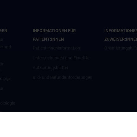
GEN
INFORMATIONEN FÜR
INFORMATIONE
PATIENT:INNEN
ZUWEISER:INNE
ür
ie und
Patient:inneninformation
Orientierungshilf
Untersuchungen und Eingriffe
ür
Aufklärungsblätter
d
Bild- und Befundanforderungen
iologie
ür
diologie
ür