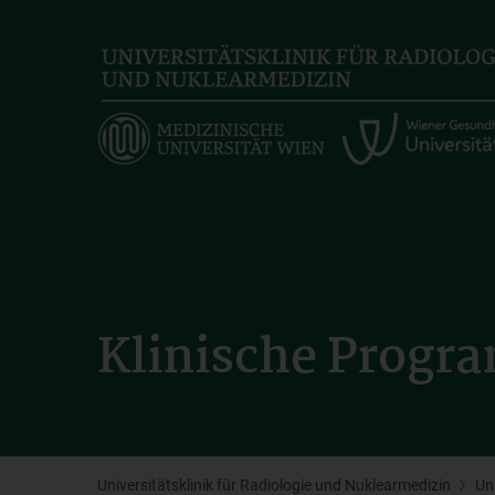
Skip
to
main
content
Klinische Prog
Universitätsklinik für Radiologie und Nuklearmedizin
Un