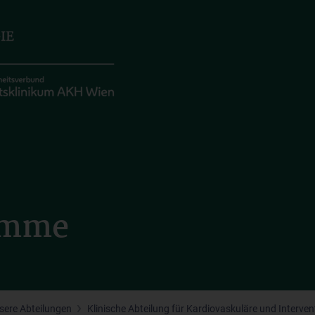
ramme
sere Abteilungen
Klinische Abteilung für Kardiovaskuläre und Interven