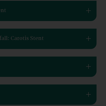
ent
ll: Carotis Stent