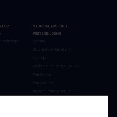
N FÜR
STUDIUM, AUS- UND
N
WEITERBILDUNG
e Radiologie
Leitung
Studierendensekretariat
Konzept
Medizinstudium N202/N203
Wahlfächer
Famulaturen
Klinisch-Praktisches Jahr
Diplomarbeiten und
Dissertationen
Ultraschallausbildung