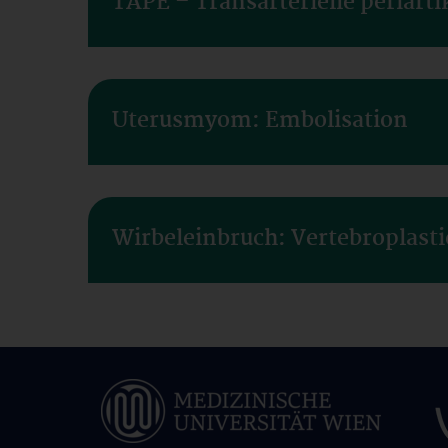
TAPE – Transarterielle periart
Uterusmyom: Embolisation
Wirbeleinbruch: Vertebroplasti