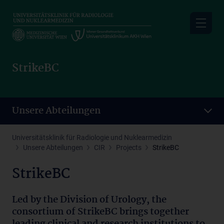
Skip
to
main
content
StrikeBC
Unsere Abteilungen
Universitätsklinik für Radiologie und Nuklearmedizin
Unsere Abteilungen
CIR
Projects
StrikeBC
StrikeBC
Led by the Division of Urology, the
consortium of StrikeBC brings together
leading clinical and research institutions to