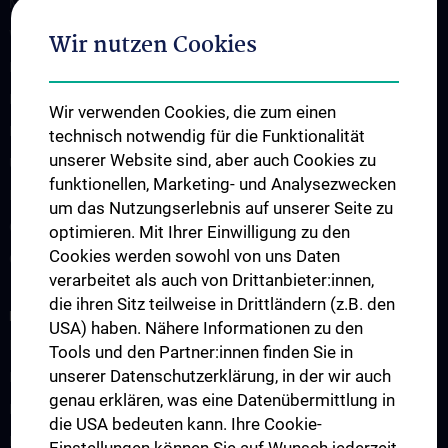
Medizinstudium N202/N203
Wahlfächer
Wir nutzen Cookies
Famulaturen
Klinisch-Praktisches Jahr
Wir verwenden Cookies, die zum einen
Diplomarbeiten und Dissertationen
technisch notwendig für die Funktionalität
unserer Website sind, aber auch Cookies zu
Ultraschallausbildung
funktionellen, Marketing- und Analysezwecken
PhD-Programme
um das Nutzungserlebnis auf unserer Seite zu
Observers & Fellows
optimieren. Mit Ihrer Einwilligung zu den
Cookies werden sowohl von uns Daten
Gastvorträge
verarbeitet als auch von Drittanbieter:innen,
die ihren Sitz teilweise in Drittländern (z.B. den
FORSCHUNG
USA) haben. Nähere Informationen zu den
Forschungsgruppen
Tools und den Partner:innen finden Sie in
unserer Datenschutzerklärung, in der wir auch
Forschungskooperationen
genau erklären, was eine Datenübermittlung in
Forschungsprojekte
die USA bedeuten kann. Ihre Cookie-
Forschungssupport