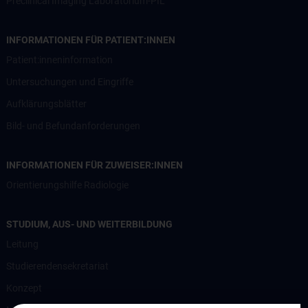
Preclinical Imaging Laboratorium-PIL
INFORMATIONEN FÜR PATIENT:INNEN
Patient:inneninformation
Untersuchungen und Eingriffe
Aufklärungsblätter
Bild- und Befundanforderungen
INFORMATIONEN FÜR ZUWEISER:INNEN
Orientierungshilfe Radiologie
STUDIUM, AUS- UND WEITERBILDUNG
Leitung
Studierendensekretariat
Konzept